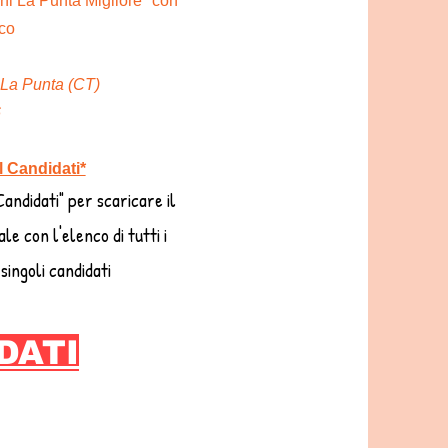
nni La Punta Migliore"
con
aco
La Punta (CT)
6
l Candidati*
Candidati" per scaricare il
le con l'elenco di tutti i
singoli candidati
DATI