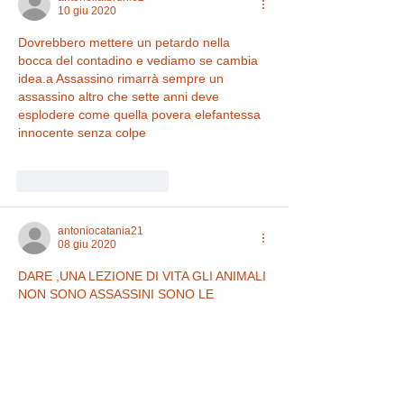
10 giu 2020
Dovrebbero mettere un petardo nella 
bocca del contadino e vediamo se cambia 
idea.a Assassino rimarrà sempre un 
assassino altro che sette anni deve 
esplodere come quella povera elefantessa 
innocente senza colpe 
Mi piace
Rispondi
antoniocatania21
08 giu 2020
DARE ,UNA LEZIONE DI VITA GLI ANIMALI 
NON SONO ASSASSINI SONO LE 
PERSONE  X TANTO DARE ESEMPIO DI 
COME COMPORTARSI , LUI SARA 
POVERO SARA CHE HA POBLEMI MA 
COSI NON SO FA NEANCHE CON 
GL'IANIMALI.
 HA SBAGLIATO  È  ORA PAGHERÀ  