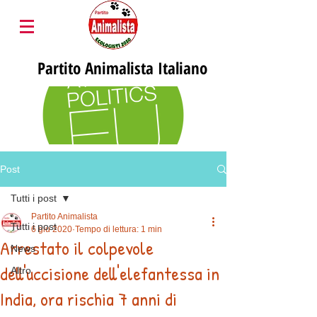
Partito
Animalista Italiano
Post
Tutti i post
Partito Animalista
Tutti i post
6 giu 2020
Tempo di lettura: 1 min
Arrestato il colpevole
News
dell'uccisione dell'elefantessa in
Altro
India, ora rischia 7 anni di