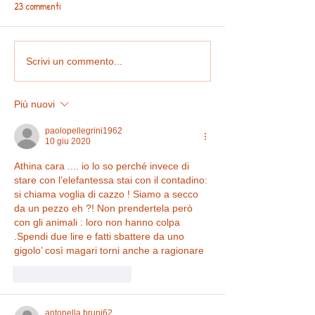
23 commenti
Resoconto Congresso
COMUNICATO STAM
Scrivi un commento...
Nazionale 2023
Referendum “Stop 
Intensivi”, partita 
Più nuovi
Firme on-line
paolopellegrini1962
10 giu 2020
Athina cara .... io lo so perché invece di 
stare con l’elefantessa stai con il contadino: 
si chiama voglia di cazzo ! Siamo a secco 
da un pezzo eh ?! Non prendertela però 
con gli animali : loro non hanno colpa 
.Spendi due lire e fatti sbattere da uno 
gigolo’ così magari torni anche a ragionare
Mi piace
Rispondi
antonella.bruni62