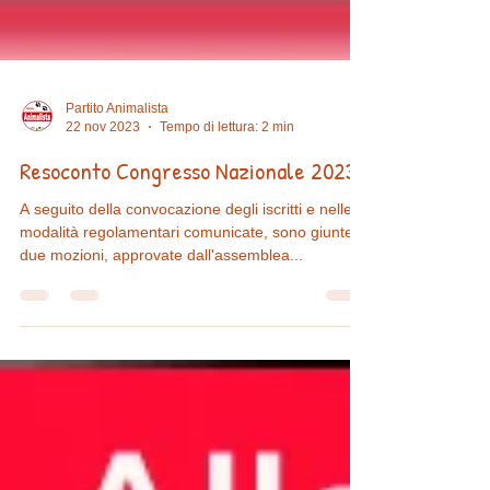
Partito Animalista
22 nov 2023
Tempo di lettura: 2 min
Resoconto Congresso Nazionale 2023
A seguito della convocazione degli iscritti e nelle
modalità regolamentari comunicate, sono giunte
due mozioni, approvate dall'assemblea...