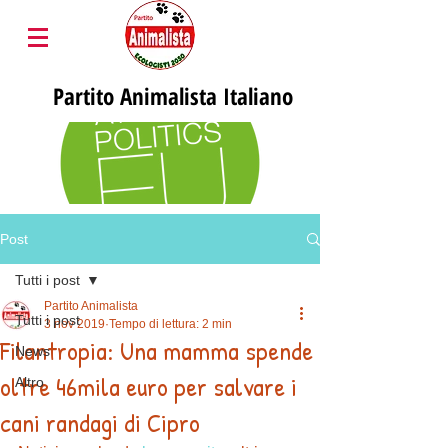
Partito
Animalista Italiano
Post
Tutti i post
Partito Animalista
Tutti i post
3 nov 2019
Tempo di lettura: 2 min
Filantropia: Una mamma spende
News
oltre 46mila euro per salvare i
Altro
cani randagi di Cipro