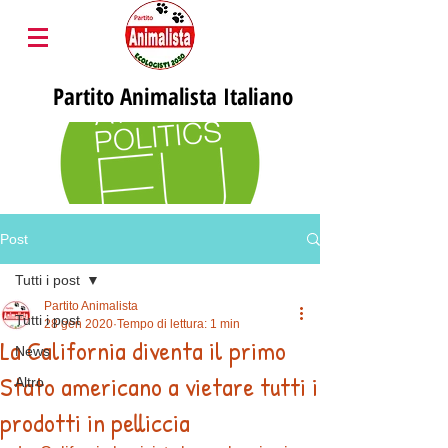
Partito
Animalista Italiano
Post
Tutti i post
Partito Animalista
Tutti i post
28 gen 2020
Tempo di lettura: 1 min
La California diventa il primo
News
Stato americano a vietare tutti i
Altro
prodotti in pelliccia