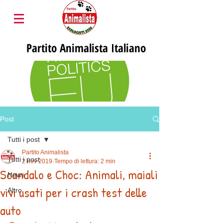
Partito
Animalista Italiano
Post
Tutti i post
Partito Animalista
Tutti i post
2 nov 2019
Tempo di lettura: 2 min
Scandalo e Choc: Animali, maiali
News
vivi usati per i crash test delle
Altro
auto