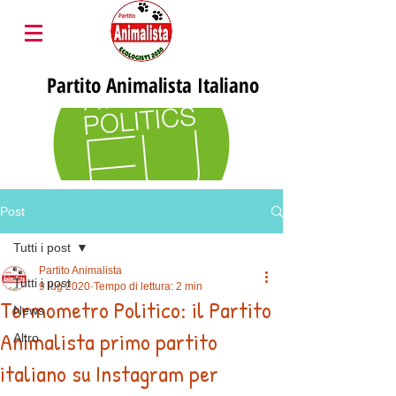
Partito
Animalista Italiano
Post
Tutti i post
Partito Animalista
Tutti i post
9 lug 2020
Tempo di lettura: 2 min
Termometro Politico: il Partito
News
Animalista primo partito
Altro
italiano su Instagram per