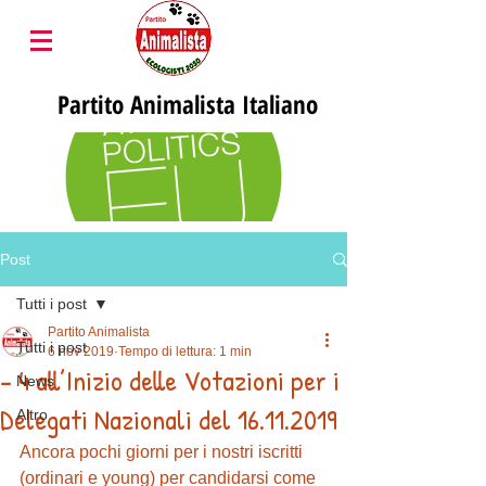
Partito
Animalista Italiano
Post
Tutti i post
Partito Animalista
Tutti i post
6 nov 2019
Tempo di lettura: 1 min
- 4 all’Inizio delle Votazioni per i
News
Delegati Nazionali del 16.11.2019
Altro
Ancora pochi giorni per i nostri iscritti 
(ordinari e young) per candidarsi come 