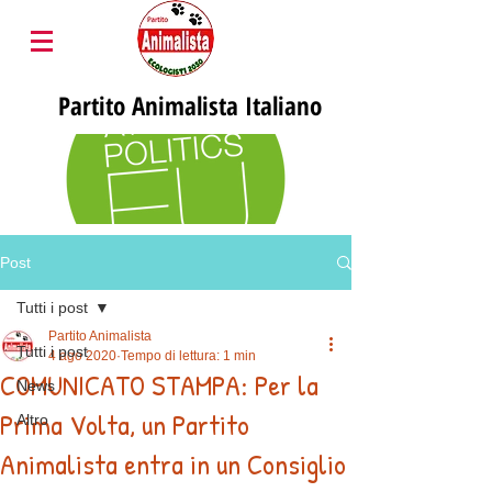
Partito
Animalista Italiano
Post
Tutti i post
Partito Animalista
Tutti i post
4 ago 2020
Tempo di lettura: 1 min
COMUNICATO STAMPA: Per la
News
Prima Volta, un Partito
Altro
Animalista entra in un Consiglio