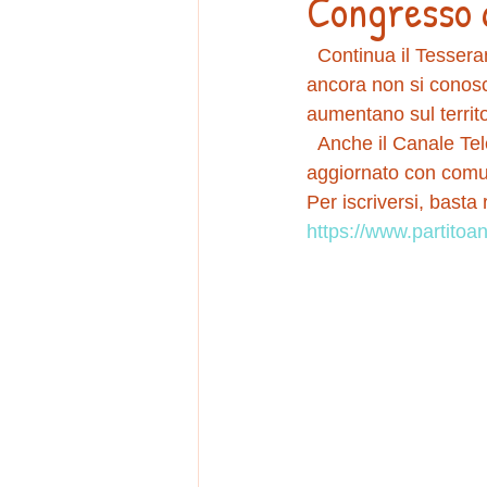
Congresso d
  Continua il Tesseramento al Partito Animalista Italiano verso il Congresso 2020, seppure 
ancora non si conosco
aumentano sul territo
  Anche il Canale Telegram per gli iscritti è da poco attivo e sarà da giugno sempre più 
aggiornato con comun
Per iscriversi, basta
https://www.partitoa