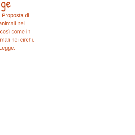
gge
 Proposta di 
animali nei 
 così come in 
mali nei circhi.
 Legge. 