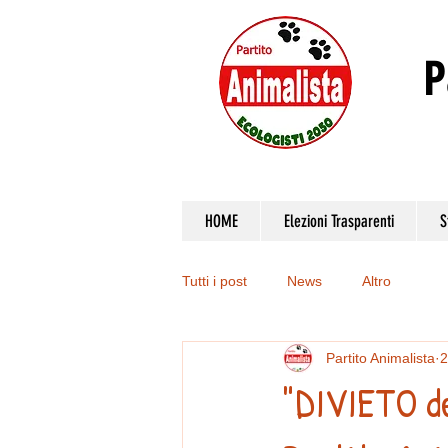
P
HOME
Elezioni Trasparenti
S
Tutti i post
News
Altro
Partito Animalista
2
"DIVIETO deg