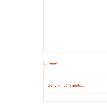
Commenti
Scrivi un commento...
Avviso Agli Iscritti e Simpatizzanti
- Decisione Direttivo 23.06.2024