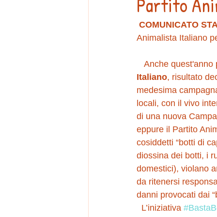
Partito Ani
COMUNICATO ST
Animalista Italiano pe
   Anche quest'anno
Italiano
, risultato d
medesima campagna di
locali, con il vivo i
di una nuova Campagn
eppure il Partito Ani
cosiddetti “botti di 
diossina dei botti, 
domestici), violano a
da ritenersi responsa
danni provocati dai “b
  L’iniziativa 
#BastaB