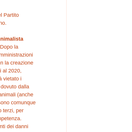
 Partito 
no. 
Animalista 
 Dopo la 
mministrazioni 
on la creazione 
 al 2020, 
 vietato i 
 dovuto dalla 
animali (anche 
ni sono comunque 
terzi, per 
ompetenza.  
nti dei danni 