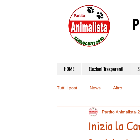
P
HOME
Elezioni Trasparenti
S
Tutti i post
News
Altro
Partito Animalista
2
Inizia la C