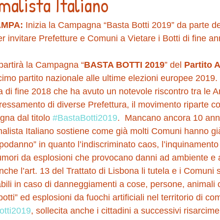
malista Italiano
AMPA:
 Inizia la Campagna “Basta Botti 2019” da parte del
r invitare Prefetture e Comuni a Vietare i Botti di fine an
 partirà la Campagna “
BASTA BOTTI 2019
” del 
Partito 
ecimo partito nazionale alle ultime elezioni europee 2019.
 fine 2018 che ha avuto un notevole riscontro tra le A
nteressamento di diverse Prefettura, il movimento riparte c
a dal titolo 
#BastaBotti2019
.  Mancano ancora 10 anni
malista Italiano sostiene come già molti Comuni hanno già
capodanno” in quanto l’indiscriminato caos, l’inquinamento
i rumori da esplosioni che provocano danni ad ambiente e 
nche l’art. 13 del Trattato di Lisbona li tutela e i Comu
bili in caso di danneggiamenti a cose, persone, animali o 
otti” ed esplosioni da fuochi artificiali nel territorio di c
otti2019
, sollecita anche i cittadini a successivi risarcime