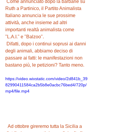
 Come annunciato dopo la barbarie su 
Ruth a Partinico, il Partito Animalista 
Italiano annuncia le sue prossime 
attività, anche insieme ad altri 
importanti realtà animalista come 
"L.A.I." e "Balzoo".
 Difatti, dopo i continui soprusi ai danni 
degli animali, abbiamo deciso di 
passare ai fatti: le manifestazioni non 
bastano più, le petizioni? Tanto meno.
https://video.wixstatic.com/video/2d841b_39
82990411584ca2b5b8e0acbc76bed4/720p/
mp4/file.mp4
  Ad ottobre gireremo tutta la Sicilia a 