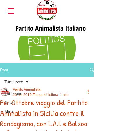
Partito
Animalista Italiano
Post
Tutti i post
Partito Animalista
Tutti i post
20 set 2019
Tempo di lettura: 1 min
Per Ottobre viaggio del Partito
News
Animalista in Sicilia contro il
Altro
Randagismo, con L.A.I. e Balzoo